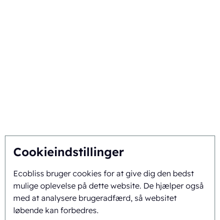
Din branche
Vælg Ecobliss
Få den bedste løsning
Bæredygtighed
Du inspirerer, vi innoverer
Om os
Cookieindstillinger
Ecobliss bruger cookies for at give dig den bedst
Baggrund og historie
mulige oplevelse på dette website. De hjælper også
Mission og vision
med at analysere brugeradfærd, så websitet
løbende kan forbedres.
Integreret tilgang