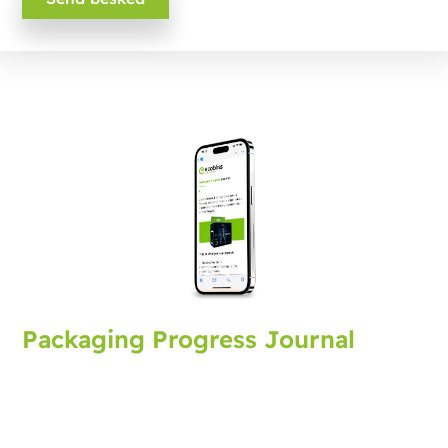
Packaging Progress Journal
Tilmeld dig packaging journal, der bringer dig de
seneste udviklinger og tips. Hver måned modtager du
en opdatering.