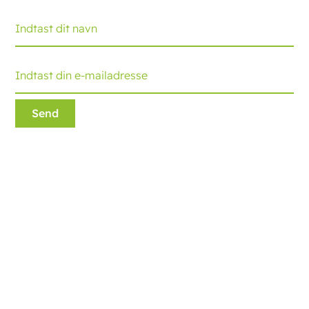
Ecobliss Retail Packaging
Edisonweg 11
6101 XJ Echt, The Netherlands
+31 475 390 550