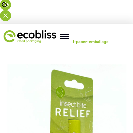
Du er her:
Forside
>
Løsninger
>
All-paper-emballage