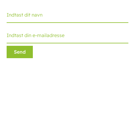
Ecobliss Retail Packaging
Edisonweg 11
6101 XJ Echt, The Netherlands