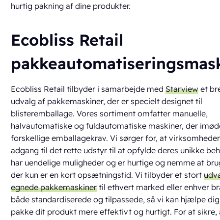
hurtig pakning af dine produkter.
Ecobliss Retail
pakkeautomatiseringsmas
Ecobliss Retail tilbyder i samarbejde med
Starview
et br
udvalg af pakkemaskiner, der er specielt designet til
blisteremballage. Vores sortiment omfatter manuelle,
halvautomatiske og fuldautomatiske maskiner, der im
forskellige emballagekrav. Vi sørger for, at virksomheder
adgang til det rette udstyr til at opfylde deres unikke be
har uendelige muligheder og er hurtige og nemme at brug
der kun er en kort opsætningstid. Vi tilbyder et stort
udva
egnede pakkemaskiner
til ethvert marked eller enhver b
både standardiserede og tilpassede, så vi kan hjælpe di
pakke dit produkt mere effektivt og hurtigt. For at sikre, 