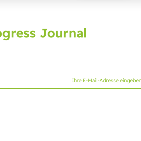
gress Journal
ngsjournal an und erhalten Sie die neuesten Entwick
Lösungen
Fachkompeten
Cold Seal Packaging
Funktionalitäten