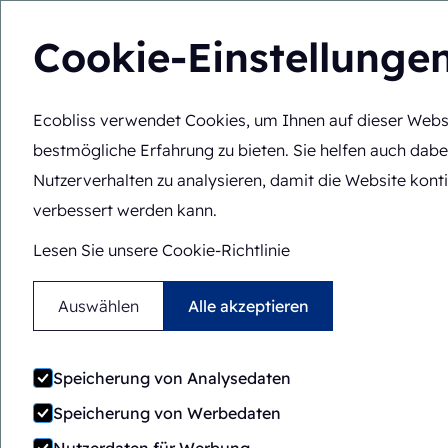
Cookie-Einstellunge
Ecobliss verwendet Cookies, um Ihnen auf dieser Webs
Lösungen
Fachko
DE
Sie befinden sich hier:
Startseite
>
Fachkompetenz
>
Funktio
bestmögliche Erfahrung zu bieten. Sie helfen auch dabe
Nutzerverhalten zu analysieren, damit die Website konti
verbessert werden kann.
Lesen Sie unsere Cookie-Richtlinie
Auswählen
Alle akzeptieren
Speicherung von Analysedaten
Speicherung von Werbedaten