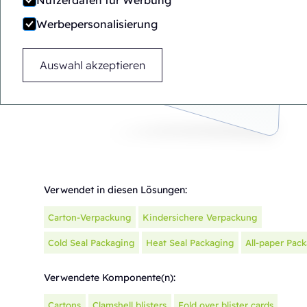
Nutzerdaten für Werbung
Werbepersonalisierung
Auswahl akzeptieren
Verwendet in diesen Lösungen:
Carton-Verpackung
Kindersichere Verpackung
Cold Seal Packaging
Heat Seal Packaging
All-paper Pac
Verwendete Komponente(n):
Cartons
Clamshell blisters
Fold over blister cards