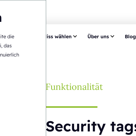
n
ite die
mpetenz
Ecobliss wählen
Über uns
Blog
nalitäten
>
Security tags
i, das
nuierlich
Funktionalität
Security tag