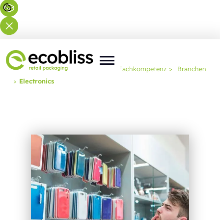
Sie befinden sich hier:
Startseite
>
Fachkompetenz
>
Branchen
>
Electronics