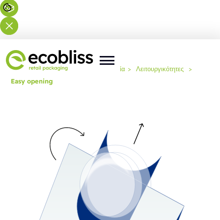
Βρίσκεστε εδώ:
Αρχική
>
Τεχνογνωσία
>
Λειτουργικότητες
>
Easy opening