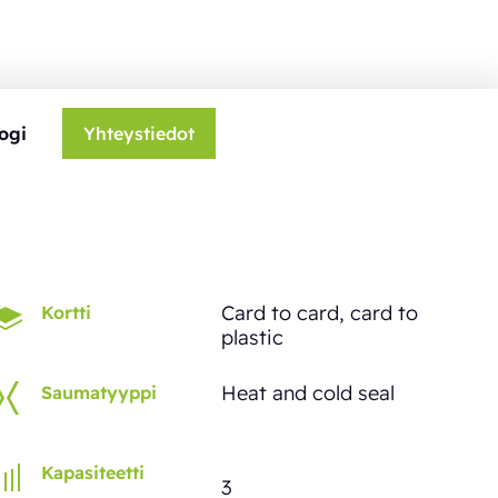
ogi
Yhteystiedot
Card to card, card to
Kortti
plastic
Heat and cold seal
Saumatyyppi
Kapasiteetti
3