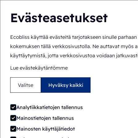
Evästeasetukset
Ecobliss käyttää evästeitä tarjotakseen sinulle parhaa
Ratkaisut
Asiantu
FI
Olet täällä:
Etusivu
>
Ratkaisut
>
Pakkauskoneet
>
BSC14-1
kokemuksen tällä verkkosivustolla. Ne auttavat myös 
käyttäytymistä, jotta verkkosivustoa voidaan jatkuvasti
Lue evästekäytäntömme
Valitse
Hyväksy kaikki
Analytiikkatietojen tallennus
Mainostietojen tallennus
Mainosten käyttäjätiedot