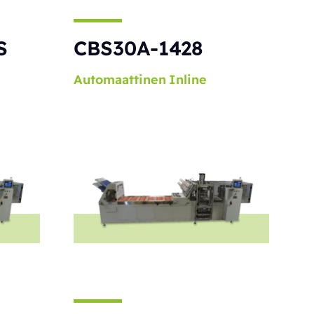
S
CBS30A-1428
Automaattinen
Inline