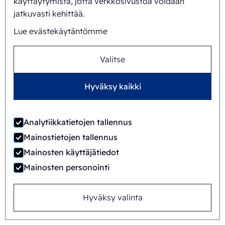
käyttäytymistä, jotta verkkosivustoa voidaan
jatkuvasti kehittää.
Lue evästekäytäntömme
FAB8-1824-3
Valitse
Automaattinen
Rotary
Hyväksy kaikki
Analytiikkatietojen tallennus
Mainostietojen tallennus
Mainosten käyttäjätiedot
Mainosten personointi
Hyväksy valinta