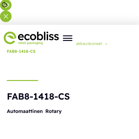
Olet täällä:
Etusivu
>
Ratkaisut
>
Pakkauskoneet
>
FAB8-1418-CS
FAB8-1418-CS
Automaattinen
Rotary