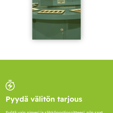
Pyydä välitön tarjous
Syötä vain nimesi ja sähköpostiosoitteesi, niin saat