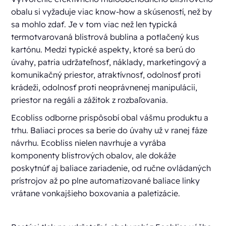
obalu si vyžaduje viac know-how a skúseností, než by
sa mohlo zdať. Je v tom viac než len typická
termotvarovaná blistrová bublina a potlačený kus
kartónu. Medzi typické aspekty, ktoré sa berú do
úvahy, patria udržateľnosť, náklady, marketingový a
komunikačný priestor, atraktívnosť, odolnosť proti
krádeži, odolnosť proti neoprávnenej manipulácii,
priestor na regáli a zážitok z rozbaľovania.
Ecobliss odborne prispôsobí obal vášmu produktu a
trhu. Baliaci proces sa berie do úvahy už v ranej fáze
návrhu. Ecobliss nielen navrhuje a vyrába
komponenty blistrových obalov, ale dokáže
poskytnúť aj baliace zariadenie, od ručne ovládaných
prístrojov až po plne automatizované baliace linky
vrátane vonkajšieho boxovania a paletizácie.