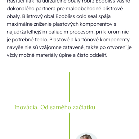
Rastúci tlak na udržateľné obaly robí z Ecobliss vášho
dokonalého partnera pre maloobchodné blistrové
obaly. Blistrový obal Ecobliss cold seal spája
maximálne zníženie plastových komponentov s
najudržateľnejším baliacim procesom, pri ktorom nie
je potrebné teplo. Plastové a kartónové komponenty
navyše nie sú vzájomne zatavené, takže po otvorení je
vždy možné materiály úplne a čisto oddeliť.
Inovácia. Od samého začiatku