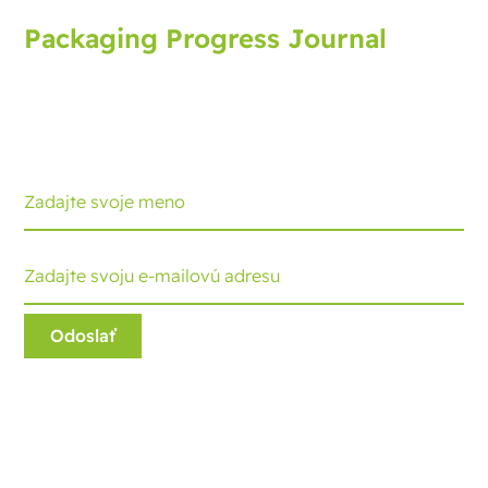
Packaging Progress Journal
Prihláste sa na odber obalového žurnálu, ktorý vám
prináša najnovší vývoj a tipy. Každý mesiac dostanete
aktualizáciu.