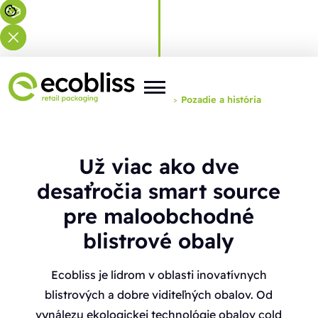
Nachádzate sa tu:
Domov
>
O nás
>
Pozadie a história
Už viac ako dve
desaťročia smart source
pre maloobchodné
blistrové obaly
Ecobliss je lídrom v oblasti inovatívnych
blistrových a dobre viditeľných obalov. Od
vynálezu ekologickej technológie obalov cold