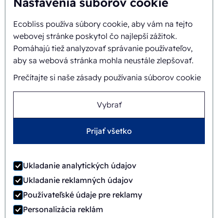
Nastavenia súborov cookie
Ecobliss používa súbory cookie, aby vám na tejto
Pozadie a história
webovej stránke poskytol čo najlepší zážitok.
Misia a vízia
Pomáhajú tiež analyzovať správanie používateľov,
aby sa webová stránka mohla neustále zlepšovať.
Integrálny prístup
Prečítajte si naše zásady používania súborov cookie
Tím
Vybrať
Prijať všetko
Všeobecné obchodné
©
2026
Ecobliss Retail Packaging ·
podmienky
Ukladanie analytických údajov
Ecobliss Retail Packaging je súčasťou
Ukladanie reklamných údajov
Používateľské údaje pre reklamy
Personalizácia reklám