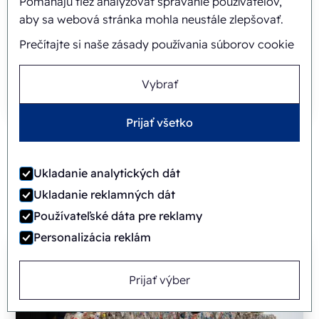
Pomáhajú tiež analyzovať správanie používateľov,
aby sa webová stránka mohla neustále zlepšovať.
Prečítajte si naše zásady používania súborov cookie
Vybrať
Prijať všetko
Ukladanie analytických dát
Recyklácia plastov: problémy a
Ukladanie reklamných dát
riešenia
Používateľské dáta pre reklamy
Personalizácia reklám
Prijať výber