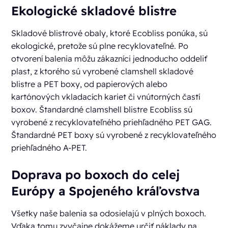
Ekologické skladové blistre
Skladové blistrové obaly, ktoré Ecobliss ponúka, sú
ekologické, pretože sú plne recyklovateľné. Po
otvorení balenia môžu zákazníci jednoducho oddeliť
plast, z ktorého sú vyrobené clamshell skladové
blistre a PET boxy, od papierových alebo
kartónových vkladacích kariet či vnútorných častí
boxov. Štandardné clamshell blistre Ecobliss sú
vyrobené z recyklovateľného priehľadného PET GAG.
Štandardné PET boxy sú vyrobené z recyklovateľného
priehľadného A-PET.
Doprava po boxoch do celej
Európy a Spojeného kráľovstva
Všetky naše balenia sa odosielajú v plných boxoch.
Vďaka tomu zvyčajne dokážeme určiť náklady na