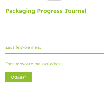
Packaging Progress Journal
Prihláste sa na odber obalového žurnálu, ktorý vám
prináša najnovší vývoj a tipy. Každý mesiac dostanete
aktualizáciu.