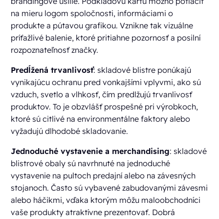
brandingové úsilie. Podkladovú kartu možno potlačiť
na mieru logom spoločnosti, informáciami o
produkte a pútavou grafikou. Vznikne tak vizuálne
príťažlivé balenie, ktoré pritiahne pozornosť a posilní
rozpoznateľnosť značky.
Predĺžená trvanlivosť
: skladové blistre ponúkajú
vynikajúcu ochranu pred vonkajšími vplyvmi, ako sú
vzduch, svetlo a vlhkosť, čím predlžujú trvanlivosť
produktov. To je obzvlášť prospešné pri výrobkoch,
ktoré sú citlivé na environmentálne faktory alebo
vyžadujú dlhodobé skladovanie.
Jednoduché vystavenie a merchandising
: skladové
blistrové obaly sú navrhnuté na jednoduché
vystavenie na pultoch predajní alebo na závesných
stojanoch. Často sú vybavené zabudovanými závesmi
alebo háčikmi, vďaka ktorým môžu maloobchodníci
vaše produkty atraktívne prezentovať. Dobrá