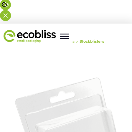
Nachádzate sa tu:
Domov
>
Riešenia
>
Stockblisters