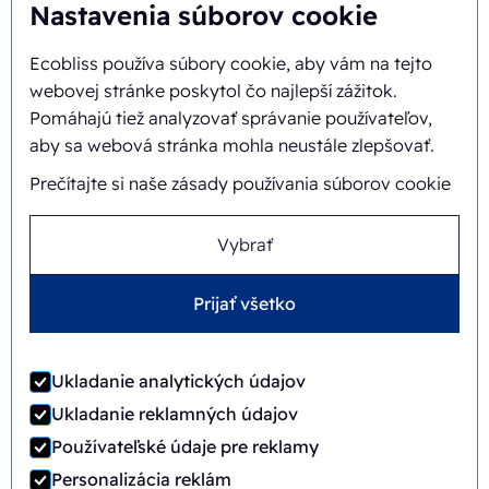
O nás
Nastavenia súborov cookie
Ecobliss používa súbory cookie, aby vám na tejto
Pozadie a história
webovej stránke poskytol čo najlepší zážitok.
Misia a vízia
Pomáhajú tiež analyzovať správanie používateľov,
aby sa webová stránka mohla neustále zlepšovať.
Integrálny prístup
Prečítajte si naše zásady používania súborov cookie
Tím
Vybrať
Prijať všetko
Všeobecné obchodné
©
2026
Ecobliss Retail Packaging ·
podmienky
Ukladanie analytických údajov
Ecobliss Retail Packaging je súčasťou
Ukladanie reklamných údajov
Používateľské údaje pre reklamy
Personalizácia reklám