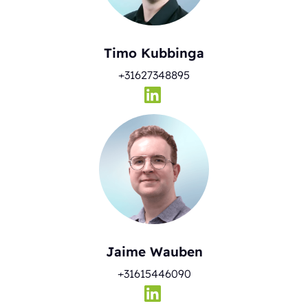
Timo Kubbinga
+31627348895
Jaime Wauben
+31615446090