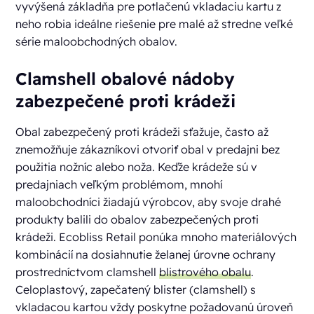
vyvýšená základňa pre potlačenú vkladaciu kartu z
neho robia ideálne riešenie pre malé až stredne veľké
série maloobchodných obalov.
Clamshell obalové nádoby
zabezpečené proti krádeži
Obal zabezpečený proti krádeži sťažuje, často až
znemožňuje zákazníkovi otvoriť obal v predajni bez
použitia nožníc alebo noža. Keďže krádeže sú v
predajniach veľkým problémom, mnohí
maloobchodníci žiadajú výrobcov, aby svoje drahé
produkty balili do obalov zabezpečených proti
krádeži. Ecobliss Retail ponúka mnoho materiálových
kombinácií na dosiahnutie želanej úrovne ochrany
prostredníctvom clamshell
blistrového obalu
.
Celoplastový, zapečatený blister (clamshell) s
vkladacou kartou vždy poskytne požadovanú úroveň