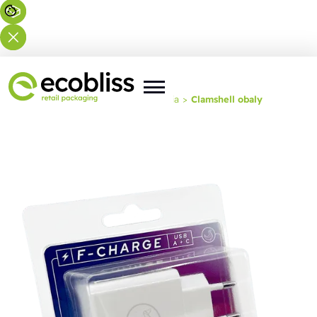
Nachádzate sa tu:
Domov
>
Riešenia
>
Clamshell obaly