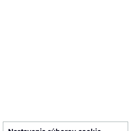
Funkcie
Komponenty
Techniky
Vaše odvetvie
Vyberte si Ecobliss
Získajte najlepšie riešenie
Udržateľnosť
Vy inšpirujete, my inovujeme
O nás