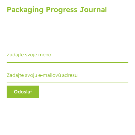
Packaging Progress Journal
Prihláste sa na odber obalového žurnálu, ktorý vám
prináša najnovší vývoj a tipy. Každý mesiac dostanete
aktualizáciu.