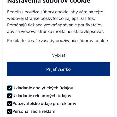
Nastavenia súborov cookie
Ecobliss používa súbory cookie, aby vám na tejto
Pozadie a história
webovej stránke poskytol čo najlepší zážitok.
Misia a vízia
Pomáhajú tiež analyzovať správanie používateľov,
aby sa webová stránka mohla neustále zlepšovať.
Integrálny prístup
Prečítajte si naše zásady používania súborov cookie
Tím
Vybrať
Prijať všetko
Všeobecné obchodné
©
2026
Ecobliss Retail Packaging ·
podmienky
Ukladanie analytických údajov
Ecobliss Retail Packaging je súčasťou
Ukladanie reklamných údajov
Používateľské údaje pre reklamy
Personalizácia reklám
Stránku vytvoril
Merkmotief