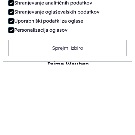
Shranjevanje analitičnih podatkov
Shranjevanje oglaševalskih podatkov
Uporabniški podatki za oglase
Personalizacija oglasov
Sprejmi izbiro
Jaime Wauben
+31615446090
Ali pošljite sporočilo