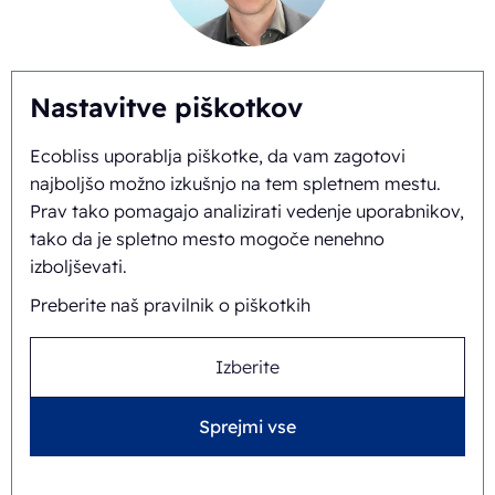
Gianni Linssen
Nastavitve piškotkov
+31625517974
Ecobliss uporablja piškotke, da vam zagotovi
najboljšo možno izkušnjo na tem spletnem mestu.
Prav tako pomagajo analizirati vedenje uporabnikov,
tako da je spletno mesto mogoče nenehno
izboljševati.
Preberite naš pravilnik o piškotkih
Izberite
Timo Kubbinga
Sprejmi vse
+31627348895