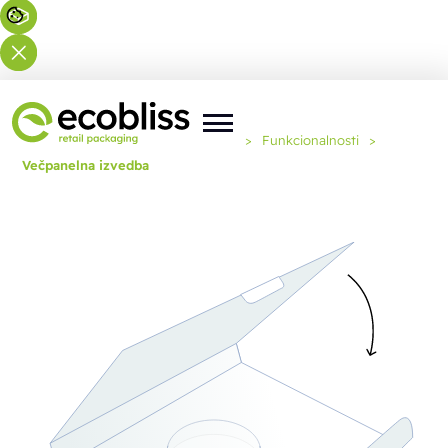
Tu ste:
Domov
>
Strokovno znanje
>
Funkcionalnosti
>
Večpanelna izvedba