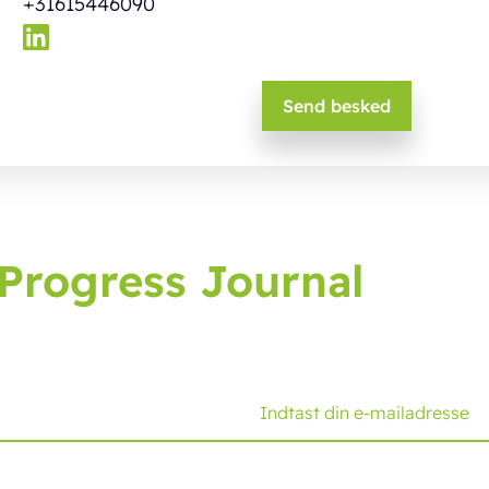
+31615446090
Progress Journal
rnal, der bringer dig de seneste udviklinger og tips