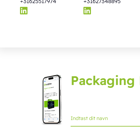
+31625517974
+31627348895
Packaging 
Tilmeld dig packaging jou