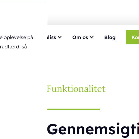
ge oplevelse på
ise
Vælg Ecobliss
Om os
Blog
Ko
sigtig æske
eradfærd, så
Funktionalitet
Gennemsigt