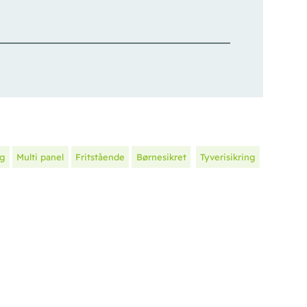
ig
Multi panel
Fritstående
Børnesikret
Tyverisikring