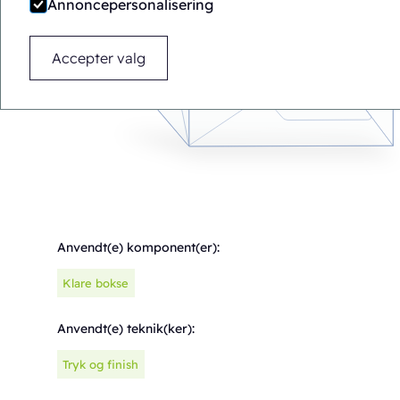
Annoncepersonalisering
Accepter valg
Anvendt(e) komponent(er):
Klare bokse
Anvendt(e) teknik(ker):
Tryk og finish