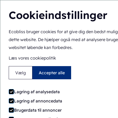
Cookieindstillinger
Ecobliss bruger cookies for at give dig den bedst muli
Løsninger
Ekspert
DA
Du er her:
Forside
>
Ekspertise
>
Funktionaliteter
>
Gennem
dette website. De hjælper også med at analysere brug
websitet løbende kan forbedres.
Læs vores cookiepolitik
Vælg
Accepter alle
Lagring af analysedata
Lagring af annoncedata
Brugerdata til annoncer