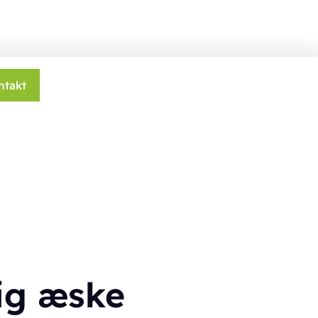
ntakt
ig æske