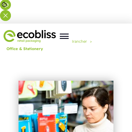
Du er her:
Forside
>
Ekspertise
>
Brancher
>
Office & Stationery