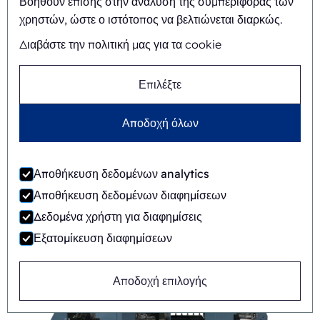
Βοηθούν επίσης στην ανάλυση της συμπεριφοράς των
χρηστών, ώστε ο ιστότοπος να βελτιώνεται διαρκώς.
Διαβάστε την πολιτική μας για τα cookie
Επιλέξτε
Αποδοχή όλων
Αποθήκευση δεδομένων analytics
FAB8-1418-APB
Αποθήκευση δεδομένων διαφημίσεων
Αυτόματη
Rotary
Δεδομένα χρήστη για διαφημίσεις
Εξατομίκευση διαφημίσεων
Αποδοχή επιλογής