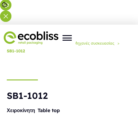
Βρίσκεστε εδώ:
Αρχική
>
Λύσεις
>
Μηχανές συσκευασίας
>
SB1-1012
SB1-1012
Χειροκίνητη
Table top