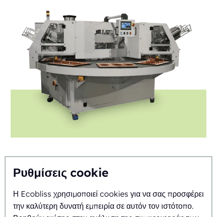
Ρυθμίσεις cookie
FAB8-1418-3-CS
Η Ecobliss χρησιμοποιεί cookies για να σας προσφέρει
την καλύτερη δυνατή εμπειρία σε αυτόν τον ιστότοπο.
Αυτόματη
Rotary