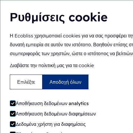
Ρυθμίσεις cookie
Η Ecobliss χρησιμοποιεί cookies για να σας προσφέρει τη
Λύσεις
Τεχνογνωσί
EL
Βρίσκεστε εδώ:
Αρχική
>
Λύσεις
>
Μηχανές συσκευασίας
>
F
δυνατή εμπειρία σε αυτόν τον ιστότοπο. Βοηθούν επίσης σ
συμπεριφοράς των χρηστών, ώστε ο ιστότοπος να βελτιώνε
Διαβάστε την πολιτική μας για τα cookie
Επιλέξτε
Αποδοχή όλων
Αποθήκευση δεδομένων analytics
Αποθήκευση δεδομένων διαφημίσεων
Δεδομένα χρήστη για διαφημίσεις