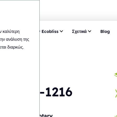
ν καλύτερη
α
Επιλέξτε την Ecobliss
Σχετικά
Blog
AB4-1216
την ανάλυση της
ται διαρκώς.
FAB4-1216
Αυτόματη
Rotary