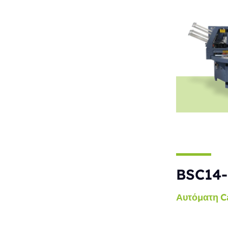
BSC14-
Αυτόματη
C