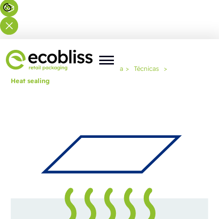
Usted está aquí:
Inicio
>
Experiencia
>
Técnicas
>
Heat sealing