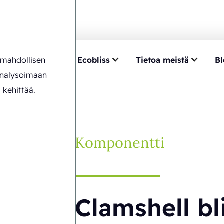
n mahdollisen
ntemus
Valitse Ecobliss
Tietoa meistä
Bl
hell blisters
analysoimaan
 kehittää.
Komponentti
Clamshell bl