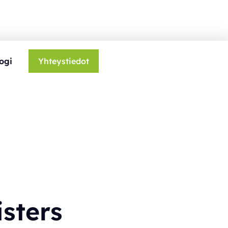
ogi
Yhteystiedot
isters