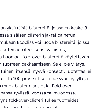
n yksittäisiä blistereitä, joissa on keskellä
essä sisäisen blisterin ja/tai painetun
mukaan Ecobliss voi luoda blistereitä, joissa
ala kuten autoteollisuus, valaistus,
 ja huomaat fold-over-blistereitä käytettävän
 tuotteen pakkaamiseen. Se ei ole yllätys,
laatuinen, itsensä myyvä konsepti. Tuotettasi ei
 siitä 100-prosenttisesti näkyvän hyllyllä ja
 muoviblisterin ansiosta. Fold-over-
tahansa tyylissä, koossa tai muodossa.
tynä fold-over-blisteri tukee tuotteidesi
aikki tarvittavat tuotetiedot.