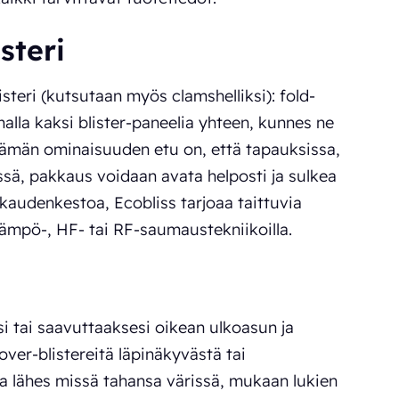
steri
steri (kutsutaan myös clamshelliksi): fold-
malla kaksi blister-paneelia yhteen, kunnes ne
'! Tämän ominaisuuden etu on, että tapauksissa,
ssä, pakkaus voidaan avata helposti ja sulkea
kaudenkestoa, Ecobliss tarjoaa taittuvia
lämpö-, HF- tai RF-saumaustekniikoilla.
asi tai saavuttaaksesi oikean ulkoasun ja
over-blistereitä läpinäkyvästä tai
a lähes missä tahansa värissä, mukaan lukien