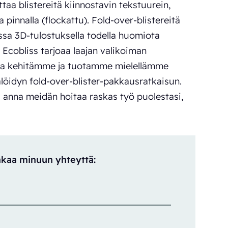
taa blistereitä kiinnostavin tekstuurein,
pinnalla (flockattu). Fold-over-blistereitä
sa 3D-tulostuksella todella huomiota
Ecobliss tarjoaa laajan valikoiman
ä, ja kehitämme ja tuotamme mielellämme
älöidyn fold-over-blister-pakkausratkaisun.
i anna meidän hoitaa raskas työ puolestasi,
takaa minuun yhteyttä: