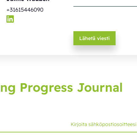
+31615446090
ng Progress Journal
, joka tuo sinulle uusimmat kehitysaskeleet ja vinkit.