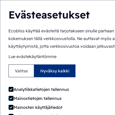
Evästeasetukset
Ecobliss käyttää evästeitä tarjotakseen sinulle parhaa
Ratkaisut
Asiantu
FI
Olet täällä:
Etusivu
>
Asiantuntemus
>
Komponentit
>
Clams
kokemuksen tällä verkkosivustolla. Ne auttavat myös 
käyttäytymistä, jotta verkkosivustoa voidaan jatkuvasti
Lue evästekäytäntömme
Valitse
Hyväksy kaikki
Analytiikkatietojen tallennus
Mainostietojen tallennus
Mainosten käyttäjätiedot