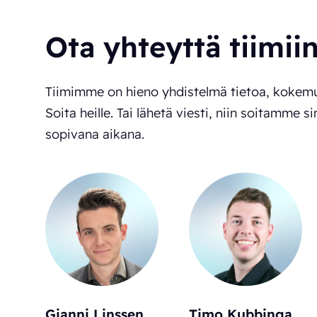
Ota yhteyttä tiimii
Tiimimme on hieno yhdistelmä tietoa, kokemu
Soita heille. Tai lähetä viesti, niin soitamme si
sopivana aikana.
Gianni Linssen
Timo Kubbinga