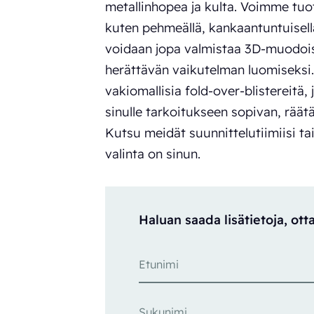
metallinhopea ja kulta. Voimme tuot
kuten pehmeällä, kankaantuntuisella 
voidaan jopa valmistaa 3D-muodois
herättävän vaikutelman luomiseksi. 
vakiomallisia fold-over-blistereit
sinulle tarkoitukseen sopivan, räät
Kutsu meidät suunnittelutiimiisi ta
valinta on sinun.
Haluan saada lisätietoja, ot