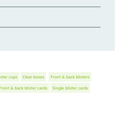
ister cups
Clear boxes
Front & back blisters
Front & back blister cards
Single blister cards