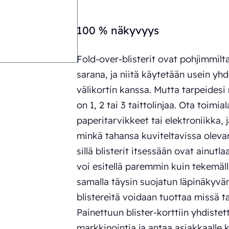
100 % näkyvyys
Fold-over-blisterit ovat pohjimmiltaa
sarana, ja niitä käytetään usein yhd
välikortin kanssa. Mutta tarpeidesi 
on 1, 2 tai 3 taittolinjaa. Ota toimi
paperitarvikkeet tai elektroniikka,
minkä tahansa kuviteltavissa olevan
sillä blisterit itsessään ovat ainut
voi esitellä paremmin kuin tekemällä
samalla täysin suojatun läpinäkyvän
blistereitä voidaan tuottaa missä 
Painettuun blister-korttiin yhdistet
markkinointia ja antaa asiakkaalle k