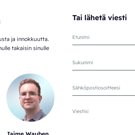
n
Tai lähetä viesti
sta ja innokkuutta.
nulle takaisin sinulle
Jaime Wauben