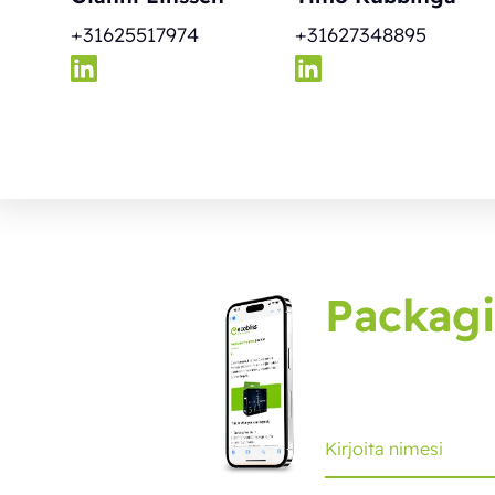
+31625517974
+31627348895
Packagi
Tilaa pakkauslehti