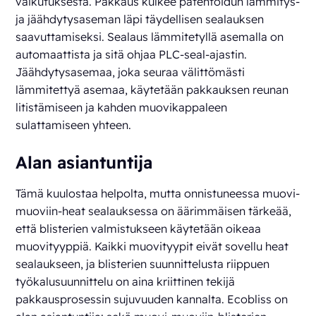
vaikutuksesta. Pakkaus kulkee patentoidun lämmitys-
ja jäähdytysaseman läpi täydellisen sealauksen
saavuttamiseksi. Sealaus lämmitetyllä asemalla on
automaattista ja sitä ohjaa PLC-seal-ajastin.
Jäähdytysasemaa, joka seuraa välittömästi
lämmitettyä asemaa, käytetään pakkauksen reunan
litistämiseen ja kahden muovikappaleen
sulattamiseen yhteen.
Alan asiantuntija
Tämä kuulostaa helpolta, mutta onnistuneessa muovi-
muoviin-heat sealauksessa on äärimmäisen tärkeää,
että blisterien valmistukseen käytetään oikeaa
muovityyppiä. Kaikki muovityypit eivät sovellu heat
sealaukseen, ja blisterien suunnittelusta riippuen
työkalusuunnittelu on aina kriittinen tekijä
pakkausprosessin sujuvuuden kannalta. Ecobliss on