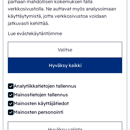
parhaan mahdollisen kokemuksen tällä
verkkosivustolla. Ne auttavat myös analysoimaan
käyttäytymistä, jotta verkkosivustoa voidaan
jatkuvasti kehittää.
Lue evästekäytäntömme
Jaime Wauben
Valitse
+31615446090
Hyväksy kaikki
Analytiikkatietojen tallennus
Mainostietojen tallennus
Tai lähetä viesti
Mainosten käyttäjätiedot
Mainosten personointi
Hyväksy valinta