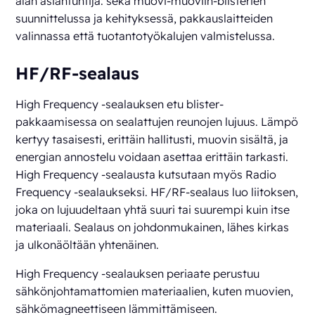
alan asiantuntija: sekä muovi-muoviin-blisterien
suunnittelussa ja kehityksessä, pakkauslaitteiden
valinnassa että tuotantotyökalujen valmistelussa.
HF/RF-sealaus
High Frequency -sealauksen etu blister-
pakkaamisessa on sealattujen reunojen lujuus. Lämpö
kertyy tasaisesti, erittäin hallitusti, muovin sisältä, ja
energian annostelu voidaan asettaa erittäin tarkasti.
High Frequency -sealausta kutsutaan myös Radio
Frequency -sealaukseksi. HF/RF-sealaus luo liitoksen,
joka on lujuudeltaan yhtä suuri tai suurempi kuin itse
materiaali. Sealaus on johdonmukainen, lähes kirkas
ja ulkonäöltään yhtenäinen.
High Frequency -sealauksen periaate perustuu
sähkönjohtamattomien materiaalien, kuten muovien,
sähkömagneettiseen lämmittämiseen.