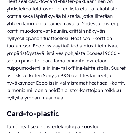
Heat seal card-to-card -blister-pakkaaminen on
yhdistelmä fold-over- tai erillistä etu- ja takablister-
korttia sekä läpinäkyvää blisteriä, jotka liitetään
yhteen lämmön ja paineen avulla. Yhdessä blister ja
kortti muodostavat kauniin, erittäin näkyvän
hyllyesillepanon tuotteellesi. Heat seal -korttien
tuotantoon Ecobliss käyttää todistetusti toimivaa,
ympäristöystävällistä vesipohjaista Ecoseal 9000 -
sarjan pinnoitettaan. Tämä pinnoite levitetään
huippumodernilla inline- tai offline-laitteistolla. Suuret
asiakkaat kuten Sony ja P&G ovat testanneet ja
hyväksyneet Ecoblissin valmistamat heat seal -kortit,
ja monia miljoonia heidän blister-korttejaan roikkuu
hyllyillä ympäri maailmaa.
Card-to-plastic
Tämä heat seal -blisterteknologia koostuu