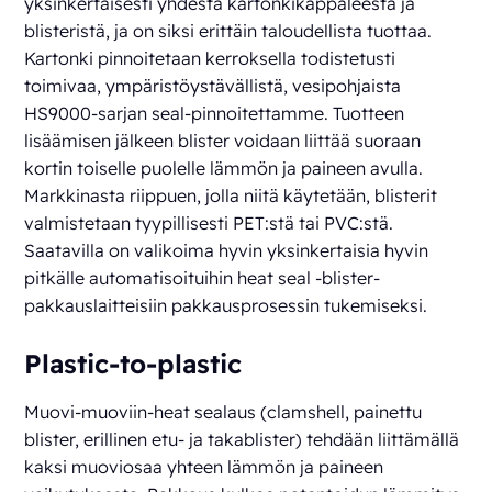
yksinkertaisesti yhdestä kartonkikappaleesta ja
blisteristä, ja on siksi erittäin taloudellista tuottaa.
Kartonki pinnoitetaan kerroksella todistetusti
toimivaa, ympäristöystävällistä, vesipohjaista
HS9000-sarjan seal-pinnoitettamme. Tuotteen
lisäämisen jälkeen blister voidaan liittää suoraan
kortin toiselle puolelle lämmön ja paineen avulla.
Markkinasta riippuen, jolla niitä käytetään, blisterit
valmistetaan tyypillisesti PET:stä tai PVC:stä.
Saatavilla on valikoima hyvin yksinkertaisia hyvin
pitkälle automatisoituihin heat seal -blister-
pakkauslaitteisiin pakkausprosessin tukemiseksi.
Plastic-to-plastic
Muovi-muoviin-heat sealaus (clamshell, painettu
blister, erillinen etu- ja takablister) tehdään liittämällä
kaksi muoviosaa yhteen lämmön ja paineen