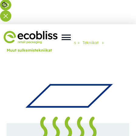
Olet täällä:
Etusivu
>
Asiantuntemus
>
Tekniikat
>
Muut sulkemistekniikat