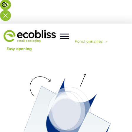
Vous êtes ici :
Accueil
>
Expertise
>
Fonctionnalités
>
Easy opening