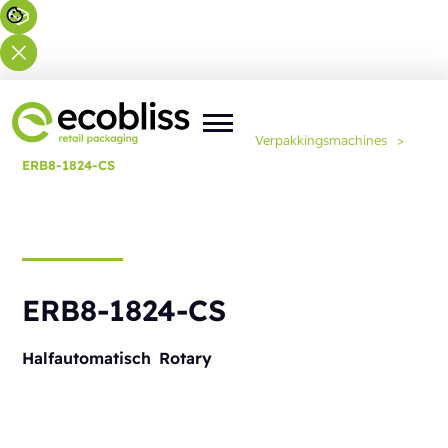
U bent hier:
Home
>
Oplossingen
>
Verpakkingsmachines
>
ERB8-1824-CS
ERB8-1824-CS
Halfautomatisch
Rotary