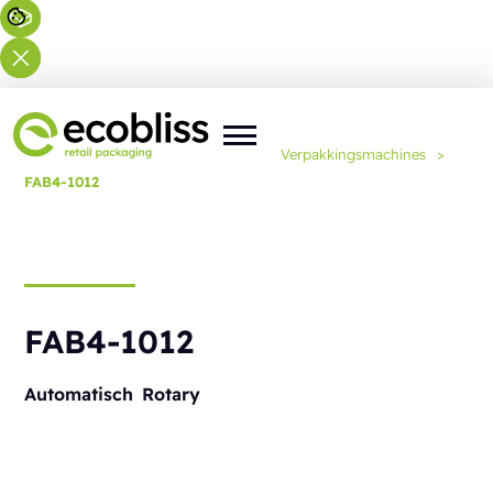
U bent hier:
Home
>
Oplossingen
>
Verpakkingsmachines
>
FAB4-1012
FAB4-1012
Automatisch
Rotary