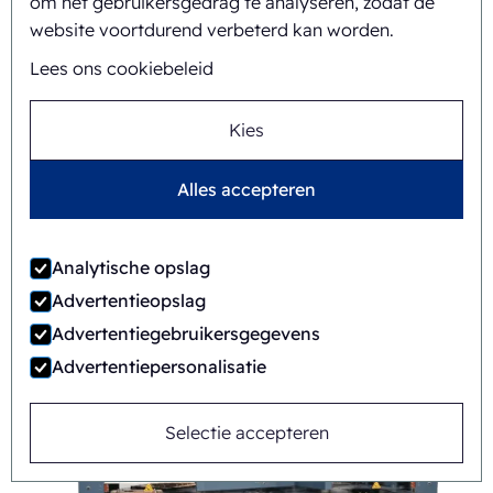
om het gebruikersgedrag te analyseren, zodat de
website voortdurend verbeterd kan worden.
Lees ons cookiebeleid
Kies
Alles accepteren
Analytische opslag
FAB8-1418-3-CS
Advertentieopslag
Automatisch
Rotary
Advertentiegebruikersgegevens
Advertentiepersonalisatie
Selectie accepteren