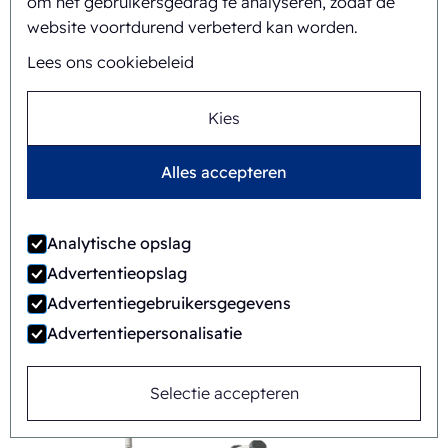
om het gebruikersgedrag te analyseren, zodat de
website voortdurend verbeterd kan worden.
Lees ons cookiebeleid
Kies
Alles accepteren
Analytische opslag
Advertentieopslag
Advertentiegebruikersgegevens
FAB8-1418-APB
Advertentiepersonalisatie
Automatisch
Rotary
Selectie accepteren