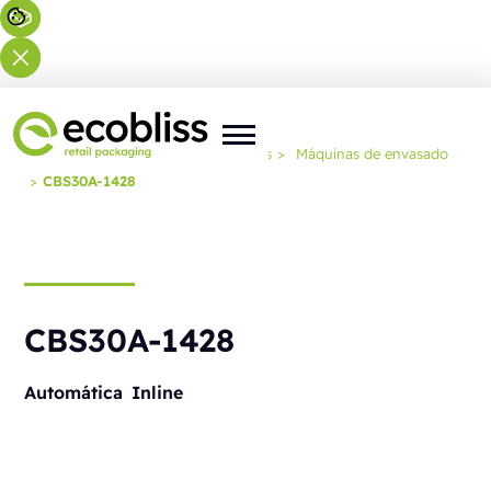
Usted está aquí:
Inicio
>
Soluciones
>
Máquinas de envasado
>
CBS30A-1428
CBS30A-1428
Automática
Inline