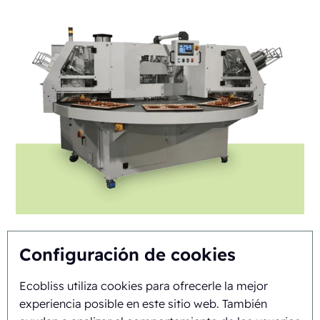
Configuración de cookies
FAB8-1418-3-CS
Ecobliss utiliza cookies para ofrecerle la mejor
experiencia posible en este sitio web. También
Automática
Rotary