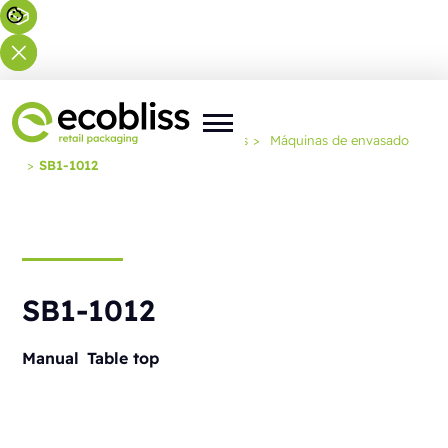
Usted está aquí:
Inicio
>
Soluciones
>
Máquinas de envasado
>
SB1-1012
SB1-1012
Manual
Table top