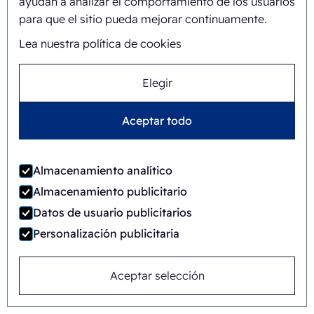
ayudan a analizar el comportamiento de los usuarios
FAB8-1418-3-CS
para que el sitio pueda mejorar continuamente.
Automática
Rotary
Lea nuestra política de cookies
Elegir
Aceptar todo
Almacenamiento analítico
Almacenamiento publicitario
Datos de usuario publicitarios
Personalización publicitaria
Aceptar selección