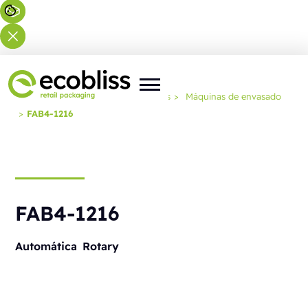
Usted está aquí:
Inicio
>
Soluciones
>
Máquinas de envasado
>
FAB4-1216
FAB4-1216
Automática
Rotary