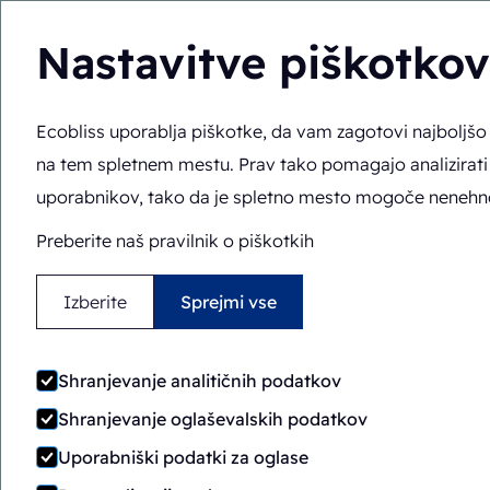
Nastavitve piškotkov
Ecobliss uporablja piškotke, da vam zagotovi najboljš
Rešitve
Strokovno 
SL
Tu ste:
Domov
>
Rešitve
>
Embalažni stroji
>
ERB8-1418
na tem spletnem mestu. Prav tako pomagajo analizirati
uporabnikov, tako da je spletno mesto mogoče nenehno 
Preberite naš pravilnik o piškotkih
Izberite
Sprejmi vse
Shranjevanje analitičnih podatkov
Shranjevanje oglaševalskih podatkov
Uporabniški podatki za oglase