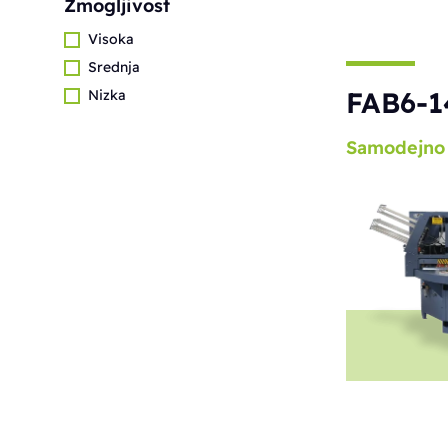
Zmogljivost
Visoka
Srednja
FAB6-1
Nizka
Samodejno