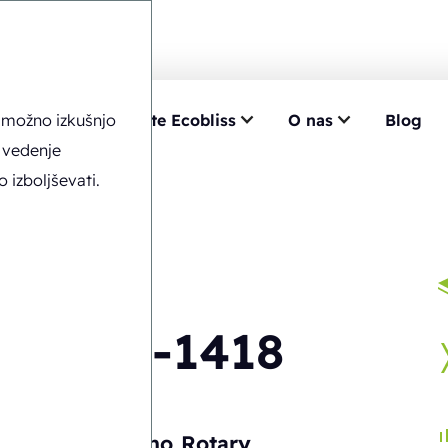
o možno izkušnjo
znanje
Izberite Ecobliss
O nas
Blog
 vedenje
izboljševati.
ERB8-1418
Polsamodejno
Rotary