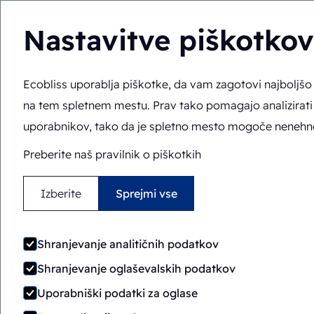
Nastavitve piškotkov
Ecobliss uporablja piškotke, da vam zagotovi najboljš
Rešitve
Strokovno 
SL
Tu ste:
Domov
>
Rešitve
>
Embalažni stroji
>
FAB8-1824
na tem spletnem mestu. Prav tako pomagajo analizirati
uporabnikov, tako da je spletno mesto mogoče nenehno 
Preberite naš pravilnik o piškotkih
Izberite
Sprejmi vse
Shranjevanje analitičnih podatkov
Shranjevanje oglaševalskih podatkov
Uporabniški podatki za oglase