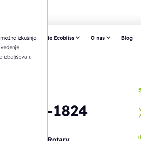
o možno izkušnjo
znanje
Izberite Ecobliss
O nas
Blog
 vedenje
izboljševati.
FAB8-1824
Samodejno
Rotary