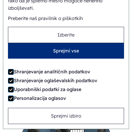
tako da je spletno mesto mogoče nenehno
izboljševati.
Preberite naš pravilnik o piškotkih
Izberite
Sprejmi vse
Shranjevanje analitičnih podatkov
FAB8-1418-APB
Shranjevanje oglaševalskih podatkov
Samodejno
Rotary
Uporabniški podatki za oglase
Personalizacija oglasov
Sprejmi izbiro