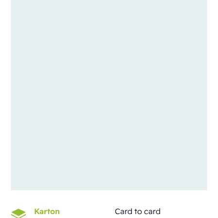
Karton
Card to card