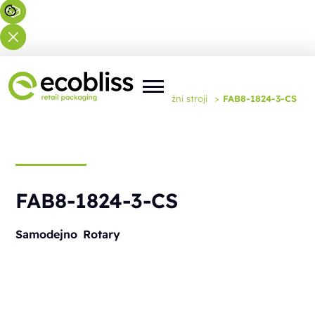
Tu ste:
Domov
>
Rešitve
>
Embalažni stroji
>
FAB8-1824-3-CS
FAB8-1824-3-CS
Samodejno
Rotary