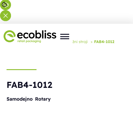
Tu ste:
Domov
>
Rešitve
>
Embalažni stroji
>
FAB4-1012
FAB4-1012
Samodejno
Rotary