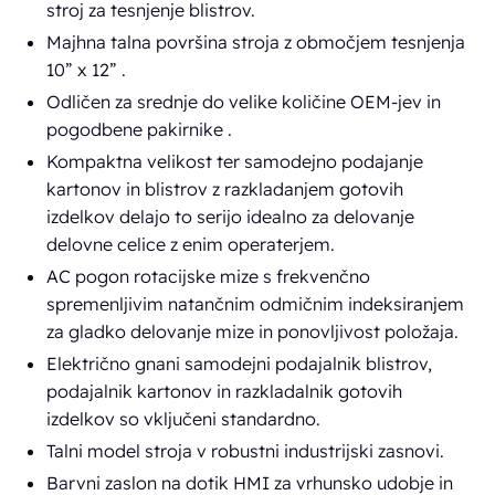
stroj za tesnjenje blistrov.
Majhna talna površina stroja z območjem tesnjenja
10” x 12” .
Odličen za srednje do velike količine OEM-jev in
pogodbene pakirnike .
Kompaktna velikost ter samodejno podajanje
kartonov in blistrov z razkladanjem gotovih
izdelkov delajo to serijo idealno za delovanje
delovne celice z enim operaterjem.
AC pogon rotacijske mize s frekvenčno
spremenljivim natančnim odmičnim indeksiranjem
za gladko delovanje mize in ponovljivost položaja.
Električno gnani samodejni podajalnik blistrov,
podajalnik kartonov in razkladalnik gotovih
izdelkov so vključeni standardno.
Talni model stroja v robustni industrijski zasnovi.
Barvni zaslon na dotik HMI za vrhunsko udobje in