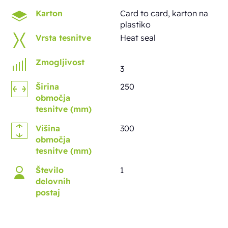
Karton
Card to card, karton na
plastiko
Vrsta tesnitve
Heat seal
Zmogljivost
3
Širina
250
območja
tesnitve (mm)
Višina
300
območja
tesnitve (mm)
Število
1
delovnih
postaj