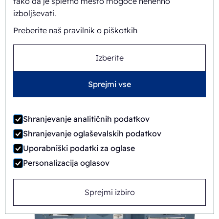
tako da je spletno mesto mogoče nenehno
izboljševati.
Preberite naš pravilnik o piškotkih
Izberite
Sprejmi vse
Shranjevanje analitičnih podatkov
FAB8-1418-3-CS
Shranjevanje oglaševalskih podatkov
Uporabniški podatki za oglase
Samodejno
Rotary
Personalizacija oglasov
Sprejmi izbiro