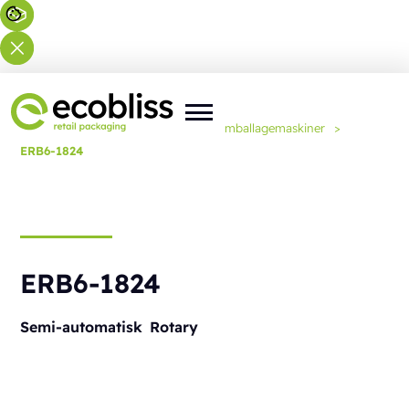
Du er her:
Forside
>
Løsninger
>
Emballagemaskiner
>
ERB6-1824
ERB6-1824
Semi-automatisk
Rotary