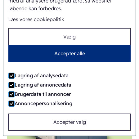
med at analysere brugeradfærd, så websitet
løbende kan forbedres.
Læs vores cookiepolitik
Vælg
FAB8-1418-3-CS
Accepter alle
Automatisk
Rotary
Lagring af analysedata
Lagring af annoncedata
Brugerdata til annoncer
Annoncepersonalisering
Accepter valg