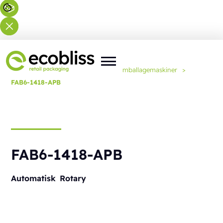
Du er her:
Forside
>
Løsninger
>
Emballagemaskiner
>
FAB6-1418-APB
FAB6-1418-APB
Automatisk
Rotary