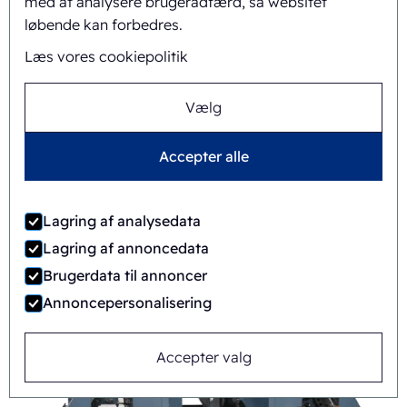
med at analysere brugeradfærd, så websitet
løbende kan forbedres.
Læs vores cookiepolitik
Vælg
Accepter alle
Lagring af analysedata
Lagring af annoncedata
FAB8-1418-3-CS
Brugerdata til annoncer
Automatisk
Rotary
Annoncepersonalisering
Accepter valg