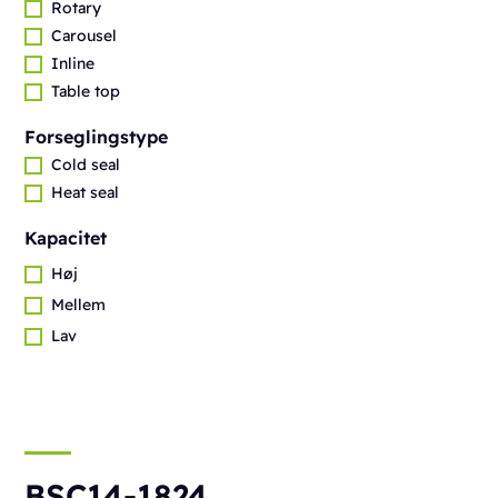
Rotary
Carousel
Inline
Table top
Forseglingstype
Cold seal
Heat seal
Kapacitet
Høj
Mellem
Lav
BSC14-1824