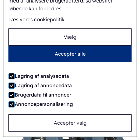
med at analysere brugeradfærd, så websitet
løbende kan forbedres.
Læs vores cookiepolitik
Vælg
Accepter alle
Lagring af analysedata
Lagring af annoncedata
FAB8-1418-3-CS
Brugerdata til annoncer
Automatisk
Rotary
Annoncepersonalisering
Accepter valg