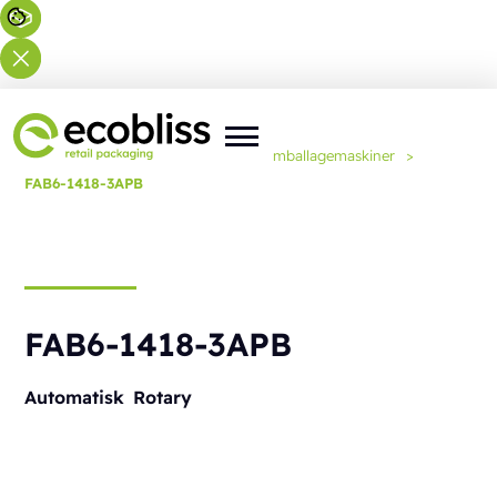
Du er her:
Forside
>
Løsninger
>
Emballagemaskiner
>
FAB6-1418-3APB
FAB6-1418-3APB
Automatisk
Rotary