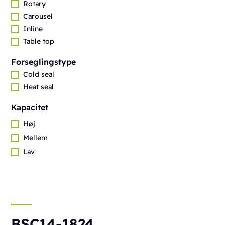
Rotary
Carousel
Inline
Table top
Forseglingstype
Cold seal
Heat seal
Kapacitet
Høj
Mellem
Lav
BSC14-1824