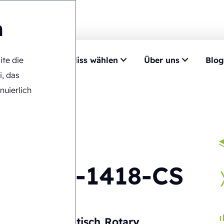
n
ite die
mpetenz
Ecobliss wählen
Über uns
Blog
maschinen
>
ERB6-1418-CS
i, das
nuierlich
ERB6-1418-CS
Halbautomatisch
Rotary