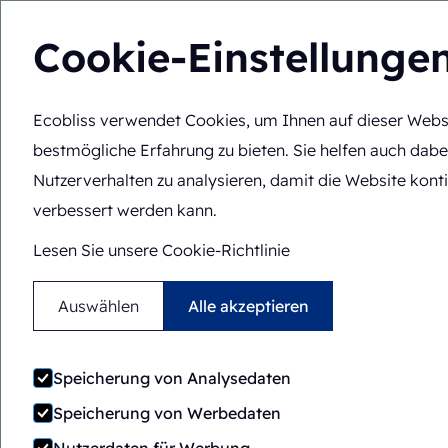
Cookie-Einstellunge
Ecobliss verwendet Cookies, um Ihnen auf dieser Webs
Lösungen
Fachko
DE
Sie befinden sich hier:
Startseite
>
Lösungen
>
Verpackungs
bestmögliche Erfahrung zu bieten. Sie helfen auch dabe
Nutzerverhalten zu analysieren, damit die Website konti
verbessert werden kann.
Lesen Sie unsere Cookie-Richtlinie
Auswählen
Alle akzeptieren
Speicherung von Analysedaten
Speicherung von Werbedaten