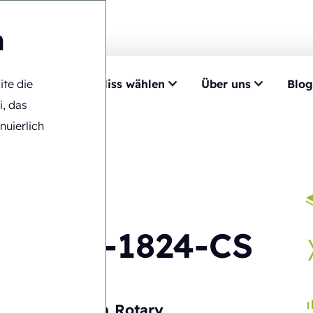
n
ite die
mpetenz
Ecobliss wählen
Über uns
Blog
maschinen
>
FAB6-1824-CS
i, das
nuierlich
FAB6-1824-CS
Automatisch
Rotary