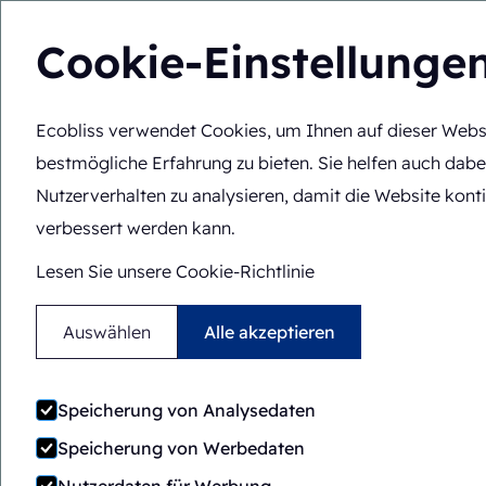
Cookie-Einstellunge
Ecobliss verwendet Cookies, um Ihnen auf dieser Webs
Lösungen
Fachko
DE
Sie befinden sich hier:
Startseite
>
Lösungen
>
Verpackungs
bestmögliche Erfahrung zu bieten. Sie helfen auch dabe
Nutzerverhalten zu analysieren, damit die Website konti
verbessert werden kann.
Lesen Sie unsere Cookie-Richtlinie
Auswählen
Alle akzeptieren
Speicherung von Analysedaten
Speicherung von Werbedaten