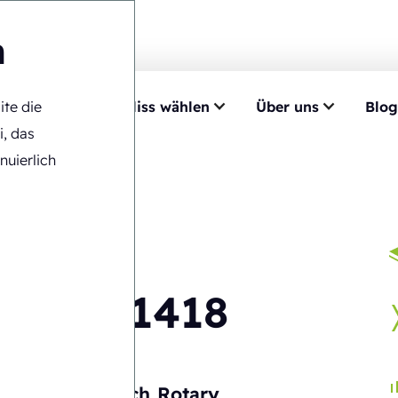
n
ite die
mpetenz
Ecobliss wählen
Über uns
Blog
maschinen
>
RB4-1418
i, das
nuierlich
RB4-1418
Wirtschaftlich
Rotary