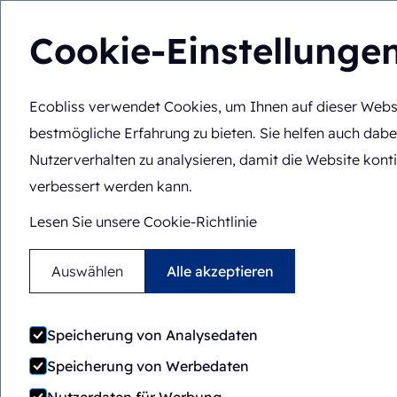
Cookie-Einstellunge
Ecobliss verwendet Cookies, um Ihnen auf dieser Webs
Lösungen
Fachko
DE
Sie befinden sich hier:
Startseite
>
Lösungen
>
Verpackungs
bestmögliche Erfahrung zu bieten. Sie helfen auch dabe
Nutzerverhalten zu analysieren, damit die Website konti
verbessert werden kann.
Lesen Sie unsere Cookie-Richtlinie
Auswählen
Alle akzeptieren
Speicherung von Analysedaten
Speicherung von Werbedaten