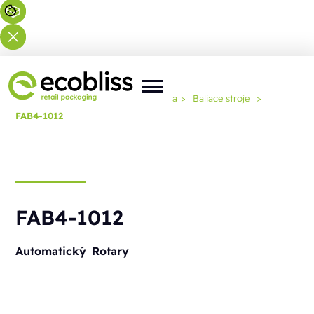
Nachádzate sa tu:
Domov
>
Riešenia
>
Baliace stroje
>
FAB4-1012
FAB4-1012
Automatický
Rotary