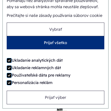
Pomáhajú tiež analyzovať správanie používateľov,
aby sa webová stránka mohla neustále zlepšovať.
Prečítajte si naše zásady používania súborov cookie
Vybrať
Prijať všetko
Ukladanie analytických dát
Ukladanie reklamných dát
Používateľské dáta pre reklamy
Personalizácia reklám
FAB8-1418-3-CS
Automatický
Rotary
Prijať výber