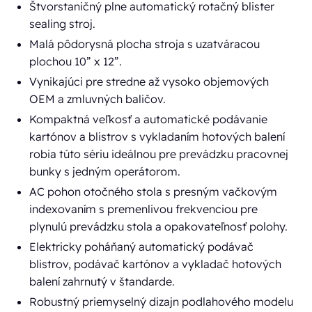
Štvorstaničný plne automatický rotačný blister
sealing stroj.
Malá pôdorysná plocha stroja s uzatváracou
plochou 10” x 12”.
Vynikajúci pre stredne až vysoko objemových
OEM a zmluvných baličov.
Kompaktná veľkosť a automatické podávanie
kartónov a blistrov s vykladaním hotových balení
robia túto sériu ideálnou pre prevádzku pracovnej
bunky s jedným operátorom.
AC pohon otočného stola s presným vačkovým
indexovaním s premenlivou frekvenciou pre
plynulú prevádzku stola a opakovateľnosť polohy.
Elektricky poháňaný automatický podávač
blistrov, podávač kartónov a vykladač hotových
balení zahrnutý v štandarde.
Robustný priemyselný dizajn podlahového modelu