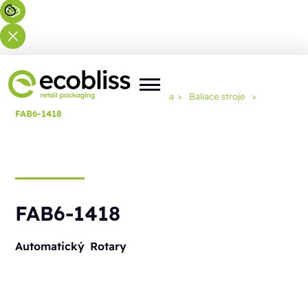
Nachádzate sa tu:
Domov
>
Riešenia
>
Baliace stroje
>
FAB6-1418
FAB6-1418
Automatický
Rotary