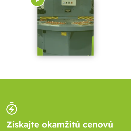
Získajte okamžitú cenovú