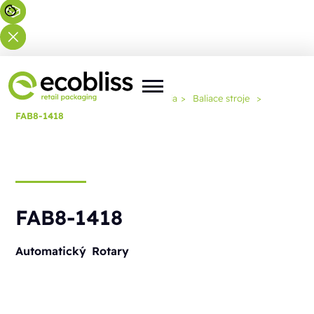
Nachádzate sa tu:
Domov
>
Riešenia
>
Baliace stroje
>
FAB8-1418
FAB8-1418
Automatický
Rotary