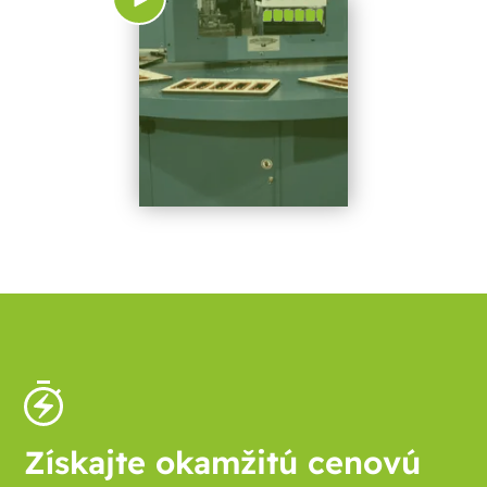
Získajte okamžitú cenovú