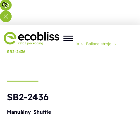
Nachádzate sa tu:
Domov
>
Riešenia
>
Baliace stroje
>
SB2-2436
SB2-2436
Manuálny
Shuttle